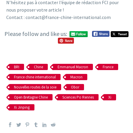
N’hésitez pas à contacter l’équipe de rédaction FCI pour
nous proposer votre article !
Contact : contact@france-chine-international.com
Please follow and like us:
BRI
Chine
Emmanuel Macron
France
France chine international
Macron
Nouvelles routes de la soie
Obor
Open Bretagne Chine
Sciences Po Rennes
Xi
Xi Jinping