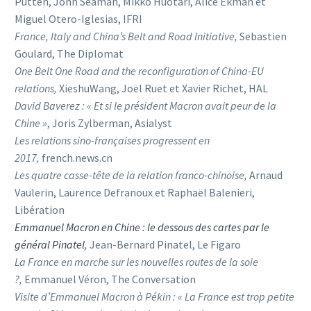
Putten, John Seaman, Mikko Huotari, Alice Ekman et
Miguel Otero-Iglesias, IFRI
France, Italy and China’s Belt and Road Initiative,
Sebastien
Goulard, The Diplomat
One Belt One Road and the reconfiguration of China-EU
relations,
XieshuWang, Joël Ruet et Xavier Richet, HAL
David Baverez : « Et si le président Macron avait peur de la
Chine »
, Joris Zylberman, Asialyst
Les relations sino-françaises progressent en
2017,
french.news.cn
Les quatre casse-tête de la relation franco-chinoise,
Arnaud
Vaulerin, Laurence Defranoux et Raphaël Balenieri,
Libération
Emmanuel Macron en Chine : le dessous des cartes par le
général Pinatel
,
Jean-Bernard Pinatel, Le Figaro
La France en marche sur les nouvelles routes de la soie
?,
Emmanuel Véron, The Conversation
Visite d’Emmanuel Macron à Pékin : « La France est trop petite