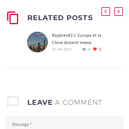
RELATED POSTS
Repères#3 L’ Europe et la
Chine doivent mieux
0
0
apprendre à se connaître
06 Jan 2018
Les Nouvelles Routes de
la Soie,
une opportunité de
travailler ensemble sur
des projets d’intérêt
commun.
LEAVE
A COMMENT